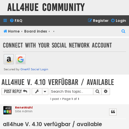
all4hue Community
FAQ
Register
Login
S
Home
Board index
e
Connect with your social network account
a
r
c
h
all4hue V. 4.10 verfügbar / available
Search
Advanced s
Post Reply
1 post • Page
1
of
1
ReneWahl
Site Admin
all4hue V. 4.10 verfügbar / available