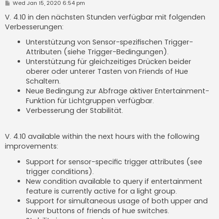
P
Wed Jan 15, 2020 6:54 pm
o
s
V. 4.10 in den nächsten Stunden verfügbar mit folgenden
t
Verbesserungen:
Unterstützung von Sensor-spezifischen Trigger-
Attributen (siehe Trigger-Bedingungen).
Unterstützung für gleichzeitiges Drücken beider
oberer oder unterer Tasten von Friends of Hue
Schaltern.
Neue Bedingung zur Abfrage aktiver Entertainment-
Funktion für Lichtgruppen verfügbar.
Verbesserung der Stabilität.
V. 4.10 available within the next hours with the following
improvements:
Support for sensor-specific trigger attributes (see
trigger conditions).
New condition available to query if entertainment
feature is currently active for a light group.
Support for simultaneous usage of both upper and
lower buttons of friends of hue switches.