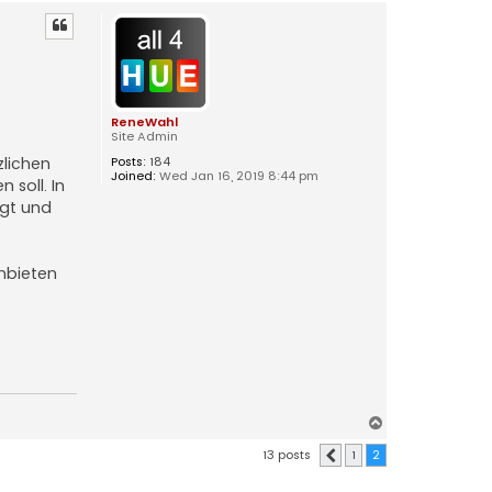
o
p
ReneWahl
Site Admin
zlichen
Posts:
184
Joined:
Wed Jan 16, 2019 8:44 pm
 soll. In
agt und
anbieten
T
o
13 posts
1
2
Previous
p