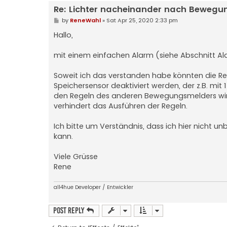
Re: Lichter nacheinander nach Bewegu
P
by
ReneWahl
»
Sat Apr 25, 2020 2:33 pm
o
s
Hallo,
t
mit einem einfachen Alarm (siehe Abschnitt A
Soweit ich das verstanden habe könnten die Re
Speichersensor deaktiviert werden, der z.B. mit
den Regeln des anderen Bewegungsmelders wird
verhindert das Ausführen der Regeln.
Ich bitte um Verständnis, dass ich hier nicht u
kann.
Viele Grüsse
Rene
all4hue Developer / Entwickler
Post Reply