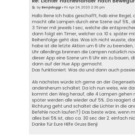
Re: Lichter nacheinander nach Bewegu
P
by
Benjidoggi
»
Fri Apr 24, 2020 2:36 pm
o
s
Hallo Rene Ich habs geschafft, hab eine Regel, 
t
macht alle Lampen durch eine Szene auf 5%., d
3 Timer mit jeweils 1 sec, welche die entsprec
dann folgt ein Timer, welcher ca. 10 s. später m
Reihenfolge geht das. Was ich nicht wusste, da
habe ist die letzte Aktion um 6 Uhr zu beenden
Uhr allerdings brennen die Lampen natürlich no
dieser App eine Szene um 6 Uhr ein zu bauen, di
dann auf der Hue App gemacht.
Das funktioniert. Was da und dann auch passier
Als nächstes würde ich gerne an der Gegenseit
andersherum schaltet. Da ich nun weiss, wie das 
kommt den Weg herauf, alle 4 Lampen gehen nac
spöter werden alle wieder auf 5%...Da reagiert d
Richtung geht und schaltet die Lichter in die a
Befehle noch laufen?) Das beste wäre, wenn ma
alles bei 5% ist, also ca. 30 sec der 2. einfach n
Danke für Eure Hilfe Gruss Benji