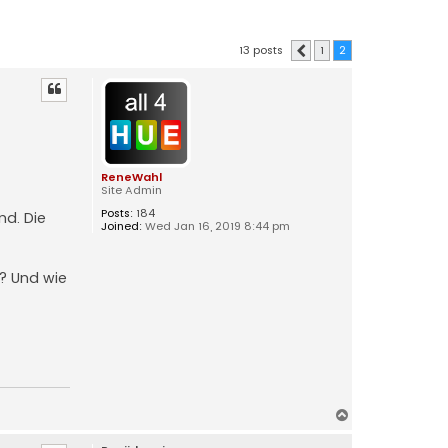
13 posts
1
2
Previous
ReneWahl
Site Admin
Posts:
184
nd. Die
Joined:
Wed Jan 16, 2019 8:44 pm
u? Und wie
T
o