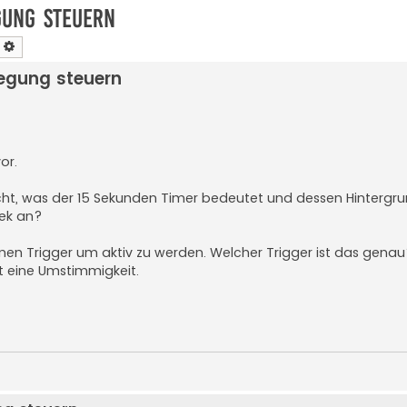
gung steuern
earch
Advanced search
egung steuern
or.
ht, was der 15 Sekunden Timer bedeutet und dessen Hintergru
ek an?
inen Trigger um aktiv zu werden. Welcher Trigger ist das gena
it eine Umstimmigkeit.