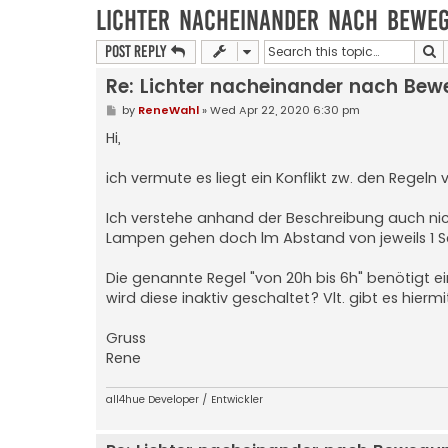
Lichter nacheinander nach Bewe
S
Post Reply
Re: Lichter nacheinander nach Bew
P
by
ReneWahl
»
Wed Apr 22, 2020 6:30 pm
o
s
Hi,
t
ich vermute es liegt ein Konflikt zw. den Regeln v
Ich verstehe anhand der Beschreibung auch nic
Lampen gehen doch lm Abstand von jeweils 1 S
Die genannte Regel "von 20h bis 6h" benötigt e
wird diese inaktiv geschaltet? Vlt. gibt es hierm
Gruss
Rene
all4hue Developer / Entwickler