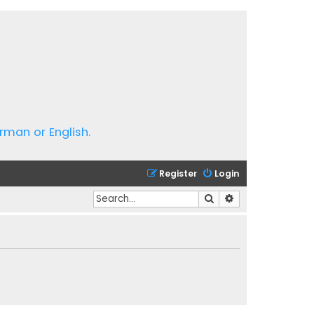
rman or English.
Register
Login
Search
Advanced search