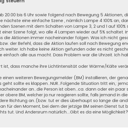
ng steuern
ab 20.00 bis 6 Uhr sowie folgend nach Bewegung 5 Aktionen, die
ie nächste eine einfache Szene , nämlich Lampe 4 100% an, da
henden Szenen mit dem Schalten von Lampe 3, 2 und 1 auf 100% 
it einer Szene folgt, wo alle 4 Lampen wieder auf 5% schaltet. I
ss die Aktionen immer nacheinander folgen. Was ich nicht ges
, bzw. der Befehl, dass die Aktion laufen soll nach Bewegung e
ch weiter. Ich habe keine Aktion gefunden oder es nicht gescha
e einfach alle aus macht. Dass Problem war die Uhrzeit. Ich ha
t ist, dass manche ihre Lichtintensität oder Wärme/Kälte verän
e einen weiteren Bewegungsmelder (BM) installieren, der gen
geht sollte es klappen...NUR...Folgende Situation tritt ein,: je
heinander an...die Person ist oben...ca. dann oder ein paar s
er obere BM, welcher ja nur reagieren sollte, falls jemand in di
ndere Richtung an..(bzw. tut er dies überhaupt so lange die an
n für den Moment, bei dem der jetzige BM seinen Dienst tut b
ichts tut. Und Andersrum natürlich....Gibt es da eine Möglichkeit?