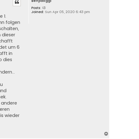
Benjidoggi
p
Posts:
13
Joined:
Sun Apr 05, 2020 6:43 pm
 1.
nn folgen
schalten,
n dieser
chafft
ndet um 6
fft in
b dies
dern...
au
mand
ek.
e andere
deren
is wieder
T