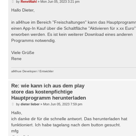
P
by
ReneWahl
»
Mon Jun 05, 2023 3:21 pm
o
s
Hallo Dieter,
t
in all4hue im Bereich "Freischaltungen" kann das Hauptprogram
einen App-In Kauf über die Schaltfläche "Aktivieren für x.xx Euro"
erworben werden. Es ist kein weiterer Download eines anderen
Programms notwendig.
Viele Grüße
Rene
all4hue Developer / Entwickler
Re: wie kann ich aus dem play
store das kostenpfichtige
Hauptprogramm herunterladen
P
by
dieter lieber
»
Mon Jun 05, 2023 7:59 pm
o
s
Hallo,
t
ich danke dir für die schnelle antwort. Das herunterladen hat
funktioniert. Ich habe tagelang nach dem button gesucht.
mfg