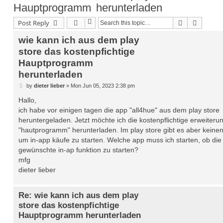
Hauptprogramm herunterladen
Search
Advance
Post Reply
wie kann ich aus dem play
store das kostenpfichtige
Hauptprogramm
herunterladen
P
by
dieter lieber
»
Mon Jun 05, 2023 2:38 pm
o
s
Hallo,
t
ich habe vor einigen tagen die app "all4hue" aus dem play store
heruntergeladen. Jetzt möchte ich die kostenpflichtige erweiteru
"hautprogramm" herunterladen. Im play store gibt es aber keinen
um in-app käufe zu starten. Welche app muss ich starten, ob die
gewünschte in-ap funktion zu starten?
mfg
dieter lieber
Re: wie kann ich aus dem play
store das kostenpfichtige
Hauptprogramm herunterladen