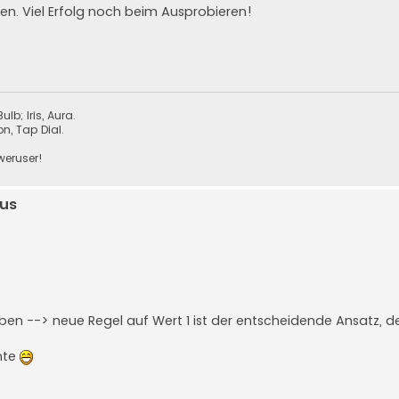
en. Viel Erfolg noch beim Ausprobieren!
lb; Iris, Aura.
n, Tap Dial.
oweruser!
us
iben --> neue Regel auf Wert 1 ist der entscheidende Ansatz, d
hte