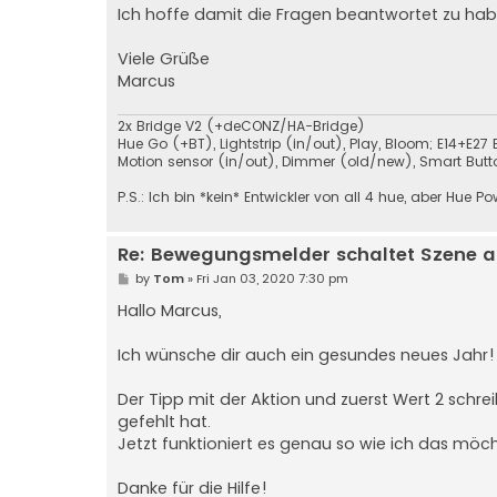
Ich hoffe damit die Fragen beantwortet zu hab
Viele Grüße
Marcus
2x Bridge V2 (+deCONZ/HA-Bridge)
Hue Go (+BT), Lightstrip (in/out), Play, Bloom; E14+E27 Bu
Motion sensor (in/out), Dimmer (old/new), Smart Butto
P.S.: Ich bin *kein* Entwickler von all 4 hue, aber Hue P
Re: Bewegungsmelder schaltet Szene a
P
by
Tom
»
Fri Jan 03, 2020 7:30 pm
o
s
Hallo Marcus,
t
Ich wünsche dir auch ein gesundes neues Jahr!
Der Tipp mit der Aktion und zuerst Wert 2 schre
gefehlt hat.
Jetzt funktioniert es genau so wie ich das möc
Danke für die Hilfe!