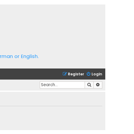
rman or English.
Register
Login
Search
Advanced search