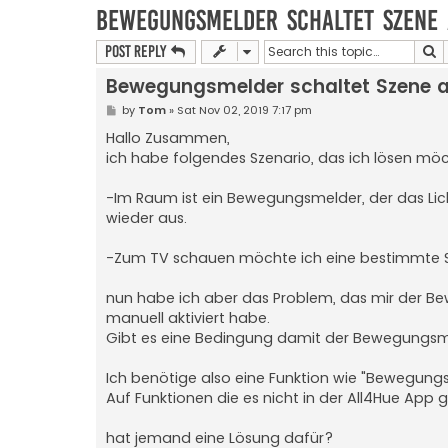
Bewegungsmelder schaltet Szene 
S
Post Reply
Bewegungsmelder schaltet Szene 
P
by
Tom
»
Sat Nov 02, 2019 7:17 pm
o
s
Hallo Zusammen,
t
ich habe folgendes Szenario, das ich lösen mö
-Im Raum ist ein Bewegungsmelder, der das Li
wieder aus.
-Zum TV schauen möchte ich eine bestimmte Sze
nun habe ich aber das Problem, das mir der B
manuell aktiviert habe.
Gibt es eine Bedingung damit der Bewegungsme
Ich benötige also eine Funktion wie "Bewegung
Auf Funktionen die es nicht in der All4Hue App 
hat jemand eine Lösung dafür?