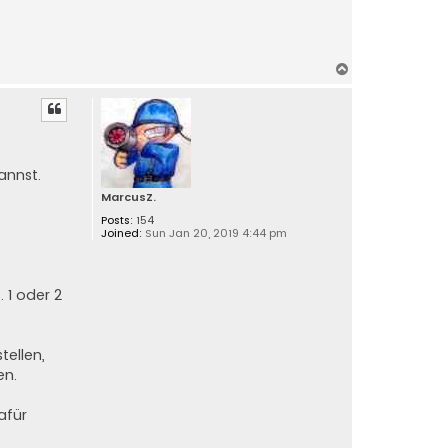
T
o
p
annst.
MarcusZ.
Posts:
154
Joined:
Sun Jan 20, 2019 4:44 pm
 1 oder 2
tellen,
en.
afür