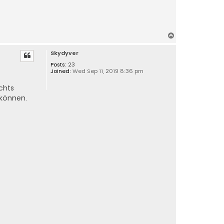
T
o
Skydyver
p
Posts:
23
Joined:
Wed Sep 11, 2019 8:36 pm
chts
 können.