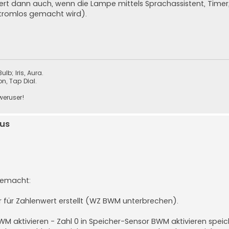
iert dann auch, wenn die Lampe mittels Sprachassistent, Timer
stromlos gemacht wird).
lb; Iris, Aura.
n, Tap Dial.
oweruser!
us
 gemacht:
r für Zahlenwert erstellt (WZ BWM unterbrechen).
BWM aktivieren - Zahl 0 in Speicher-Sensor BWM aktivieren speic