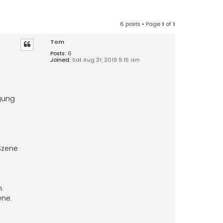
6 posts • Page
1
of
1
Tom
Posts:
6
Joined:
Sat Aug 31, 2019 9:15 am
gung
Szene
.
ene.