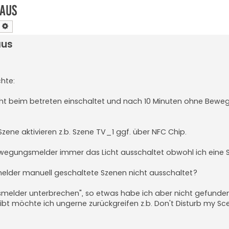
aus
earch
Advanced search
aus
chte:
cht beim betreten einschaltet und nach 10 Minuten ohne Bewe
ne aktivieren z.b. Szene TV_1 ggf. über NFC Chip.
ewegungsmelder immer das Licht ausschaltet obwohl ich eine 
lder manuell geschaltete Szenen nicht ausschaltet?
smelder unterbrechen", so etwas habe ich aber nicht gefunden
gibt möchte ich ungerne zurückgreifen z.b. Don't Disturb my Sc