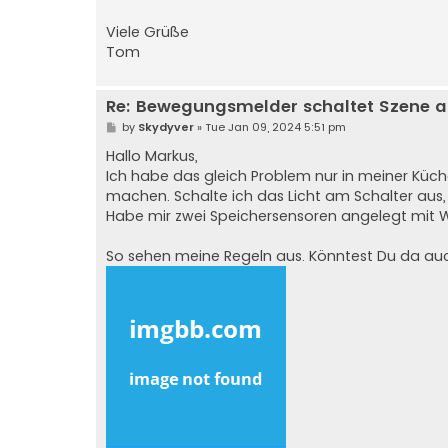
Viele Grüße
Tom
Re: Bewegungsmelder schaltet Szene a
P
by
Skydyver
»
Tue Jan 09, 2024 5:51 pm
o
s
Hallo Markus,
t
Ich habe das gleich Problem nur in meiner Küch
machen. Schalte ich das Licht am Schalter aus
Habe mir zwei Speichersensoren angelegt mit W
So sehen meine Regeln aus. Könntest Du da a