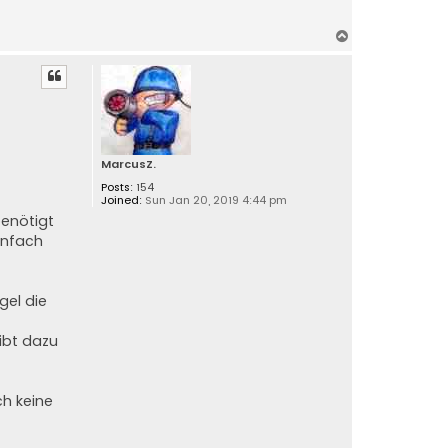
T
o
p
MarcusZ.
Posts:
154
Joined:
Sun Jan 20, 2019 4:44 pm
benötigt
einfach
gel die
eibt dazu
ch keine