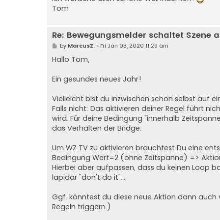
Tom
Re: Bewegungsmelder schaltet Szene a
P
by
MarcusZ.
»
Fri Jan 03, 2020 11:29 am
o
s
Hallo Tom,
t
Ein gesundes neues Jahr!
Vielleicht bist du inzwischen schon selbst auf
Falls nicht: Das aktivieren deiner Regel führt ni
wird. Für deine Bedingung "innerhalb Zeitspanne" 
das Verhalten der Bridge.
Um WZ TV zu aktivieren bräuchtest Du eine ents
Bedingung Wert=2 (ohne Zeitspanne) => Aktion
Hierbei aber aufpassen, dass du keinen Loop baus
lapidar "don't do it"...
Ggf. könntest du diese neue Aktion dann auch vi
Regeln triggern.)