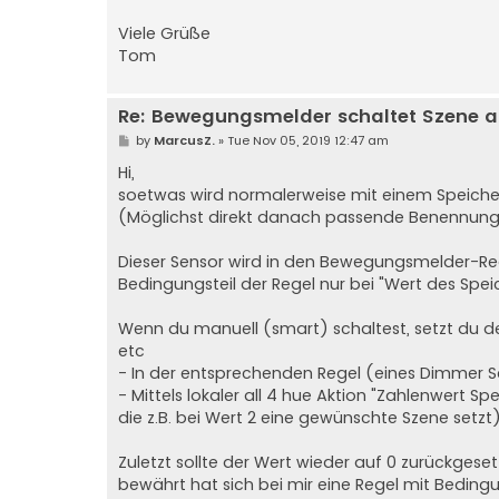
Viele Grüße
Tom
Re: Bewegungsmelder schaltet Szene a
P
by
MarcusZ.
»
Tue Nov 05, 2019 12:47 am
o
s
Hi,
t
soetwas wird normalerweise mit einem Speichers
(Möglichst direkt danach passende Benennung 
Dieser Sensor wird in den Bewegungsmelder-Reg
Bedingungsteil der Regel nur bei "Wert des Speich
Wenn du manuell (smart) schaltest, setzt du de
etc
- In der entsprechenden Regel (eines Dimmer Sch
- Mittels lokaler all 4 hue Aktion "Zahlenwert Sp
die z.B. bei Wert 2 eine gewünschte Szene setz
Zuletzt sollte der Wert wieder auf 0 zurückges
bewährt hat sich bei mir eine Regel mit Bedingu