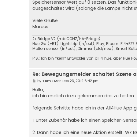
Speichersensor Wert auf 0 setzen. Das funktion
ausgeschaltet wird (solange die Lampe nicht 
Viele Grüße
Marcus
2x Bridge V2 (+deCONZ/HA-Bridge)
Hue Go (+BT), Lightstrip (in/out), Play, Bloom; E14+E27 Bu
Motion sensor (in/out), Dimmer (old/new), Smart Butto
P.S.: Ich bin *kein* Entwickler von all 4 hue, aber Hue P
Re: Bewegungsmelder schaltet Szene a
P
by
Tom
»
Mon Dec 23, 2019 6:42 pm
o
s
Hallo,
t
ich bin endlich dazu gekommen das zu testen:
folgende Schritte habe ich in der All4Hue App
1. Unter Zubehör habe ich einen Speicher-Senso
2. Dann habe ich eine neue Aktion erstellt: WZ 