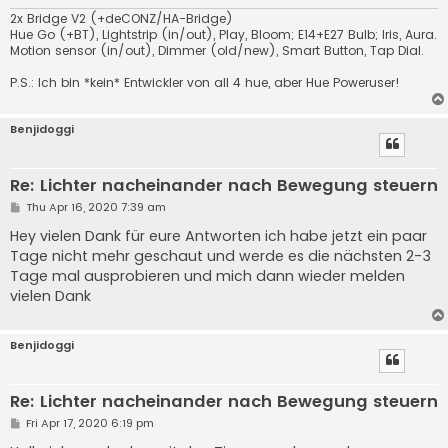
2x Bridge V2 (+deCONZ/HA-Bridge)
Hue Go (+BT), Lightstrip (in/out), Play, Bloom; E14+E27 Bulb; Iris, Aura.
Motion sensor (in/out), Dimmer (old/new), Smart Button, Tap Dial.
P.S.: Ich bin *kein* Entwickler von all 4 hue, aber Hue Poweruser!
Benjidoggi
Re: Lichter nacheinander nach Bewegung steuern
P
Thu Apr 16, 2020 7:39 am
o
s
Hey vielen Dank für eure Antworten ich habe jetzt ein paar
t
Tage nicht mehr geschaut und werde es die nächsten 2-3
Tage mal ausprobieren und mich dann wieder melden
vielen Dank
Benjidoggi
Re: Lichter nacheinander nach Bewegung steuern
P
Fri Apr 17, 2020 6:19 pm
o
s