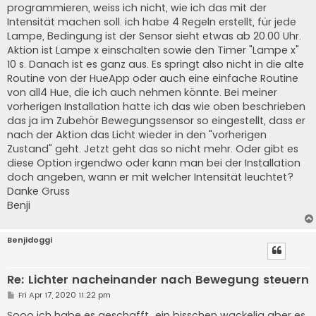
programmieren, weiss ich nicht, wie ich das mit der
Intensität machen soll. ich habe 4 Regeln erstellt, für jede
Lampe, Bedingung ist der Sensor sieht etwas ab 20.00 Uhr.
Aktion ist Lampe x einschalten sowie den Timer "Lampe x"
10 s. Danach ist es ganz aus. Es springt also nicht in die alte
Routine von der HueApp oder auch eine einfache Routine
von all4 Hue, die ich auch nehmen könnte. Bei meiner
vorherigen Installation hatte ich das wie oben beschrieben
das ja im Zubehör Bewegungssensor so eingestellt, dass er
nach der Aktion das Licht wieder in den "vorherigen
Zustand" geht. Jetzt geht das so nicht mehr. Oder gibt es
diese Option irgendwo oder kann man bei der Installation
doch angeben, wann er mit welcher Intensität leuchtet?
Danke Gruss
Benji
Benjidoggi
Re: Lichter nacheinander nach Bewegung steuern
P
Fri Apr 17, 2020 11:22 pm
o
s
Sooo ich habe es geschafft...ein bisschen wackelig aber es