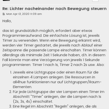
Re: Lichter nacheinander nach Bewegung steuern
P
Mon Apr 13, 2020 11:09 am
o
s
Hallo,
t
das ist grundsätzlich möglich, erfordert aber etwas
Programmieraufwand. Die einfachste Lösung ist, jeweils
Timer zu verwenden. Wenn eine Bewegung erkannt wird,
werden vier Timer gestartet, die jeweils nach Ablauf einer
Zeitspanne die passende Lampe einschalten. Timer können
allerdings als minimale Zeit 1 Sekunde haben, d.h. in diesem
Fall könnte man eine Verzögerung von jeweils 1 Sekunde
programmieren: Timer 1 nach 1s, Timer 2 nach 2s usw. Also:
Jeweils eine Lichtgruppe oder einen Raum für die
einzelnen 4 Lampen anlegen. Die Ressourcen in
all4hue funktionieren nur auf Lichtgruppen/Raum-
Elementen.
Für jede Lichtgruppe der vier Lampen einen Timer im
Abschnitt "Timer" anlegen, der die Lampen nach 1s
(2s, 3s, 4s) einschaltet.
Eine Regel im Abschnitt "Regeln" anlegen, die als