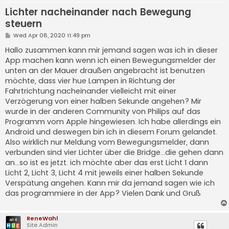
Lichter nacheinander nach Bewegung
steuern
P
Wed Apr 08, 2020 11:49 pm
o
s
Hallo zusammen kann mir jemand sagen was ich in dieser
t
App machen kann wenn ich einen Bewegungsmelder der
unten an der Mauer draußen angebracht ist benutzen
möchte, dass vier hue Lampen in Richtung der
Fahrtrichtung nacheinander vielleicht mit einer
Verzögerung von einer halben Sekunde angehen? Mir
wurde in der anderen Community von Philips auf das
Programm vom Apple hingewiesen. Ich habe allerdings ein
Android und deswegen bin ich in diesem Forum gelandet.
Also wirklich nur Meldung vom Bewegungsmelder, dann
verbunden sind vier Lichter über die Bridge...die gehen dann
an...so ist es jetzt. ich möchte aber das erst Licht 1 dann
Licht 2, Licht 3, Licht 4 mit jeweils einer halben Sekunde
Verspätung angehen. Kann mir da jemand sagen wie ich
das programmiere in der App? Vielen Dank und Gruß
ReneWahl
Site Admin