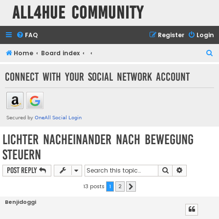
all4hue Community
FAQ
Register
Login
S
Home
Board index
e
Connect with your social network account
a
r
c
h
Lichter nacheinander nach Bewegung
steuern
Search
Advanced s
Post Reply
13 posts
1
2
Next
Benjidoggi