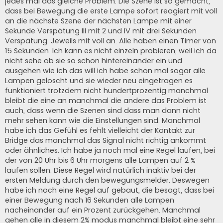
jedes mal das gleiche Problem. Die Szene ist so gemacht,
dass bei Bewegung die erste Lampe sofort reagiert mit voll
an die nächste Szene der nächsten Lampe mit einer
Sekunde Verspätung III mit 2 und IV mit drei Sekunden
Verspätung. Jeweils mit voll an. Alle haben einen Timer von
15 Sekunden. Ich kann es nicht einzeln probieren, weil ich da
nicht sehe ob sie so schön hintereinander ein und
ausgehen wie ich das will ich habe schon mal sogar alle
Lampen gelöscht und sie wieder neu eingetragen es
funktioniert trotzdem nicht hundertprozentig manchmal
bleibt die eine an manchmal die andere das Problem ist
auch, dass wenn die Szenen sind dass man dann nicht
mehr sehen kann wie die Einstellungen sind. Manchmal
habe ich das Gefühl es fehlt vielleicht der Kontakt zur
Bridge das manchmal das Signal nicht richtig ankommt
oder ähnliches. Ich habe ja noch mal eine Regel laufen, bei
der von 20 Uhr bis 6 Uhr morgens alle Lampen auf 2 %
laufen sollen. Diese Regel wird natürlich inaktiv bei der
ersten Meldung durch den bewegungsmelder. Deswegen
habe ich noch eine Regel auf gebaut, die besagt, dass bei
einer Bewegung nach 16 Sekunden alle Lampen
nacheinander auf ein Prozent zurückgehen. Manchmal
gehen alle in diesem 2% modus manchmal bleibt eine sehr