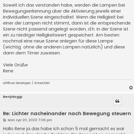
s
Soweit ich das verstanden habe, werden die Lampen bei
t
Bewegungserkennung über die Aktivierung jeweils einer
individuellen Szene eingeschaltet. Wenn die Helligkeit bei
einer der Lampen nicht stimmt, dann ist die entsprechende
Szene nicht passend angelegt worden, d.h. in der Szene ist
ein zu niedriger Helligkeitswert gespeichert. Am besten
nochmal eine neue Szene anlegen für diese Lampe
(wichtig: ohne die anderen Lampen natürlich) und diese
dann dem Timer zuweisen.
Viele Grüße
Rene
all4hue Developer / Entwickler
Benjidoggi
Re: Lichter nacheinander nach Bewegung steuern
P
Mon Apr 20, 2020 7:06 pm
o
s
Hallo Rene ja das habe ich schon 5 mal gemacht es war
t