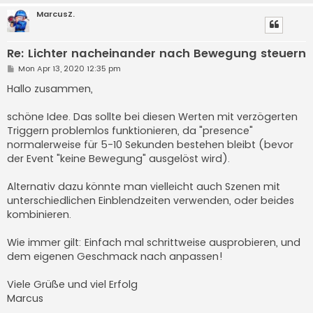
MarcusZ.
Re: Lichter nacheinander nach Bewegung steuern
P
Mon Apr 13, 2020 12:35 pm
o
s
Hallo zusammen,
t
schöne Idee. Das sollte bei diesen Werten mit verzögerten
Triggern problemlos funktionieren, da "presence"
normalerweise für 5-10 Sekunden bestehen bleibt (bevor
der Event "keine Bewegung" ausgelöst wird).
Alternativ dazu könnte man vielleicht auch Szenen mit
unterschiedlichen Einblendzeiten verwenden, oder beides
kombinieren.
Wie immer gilt: Einfach mal schrittweise ausprobieren, und
dem eigenen Geschmack nach anpassen!
Viele Grüße und viel Erfolg
Marcus