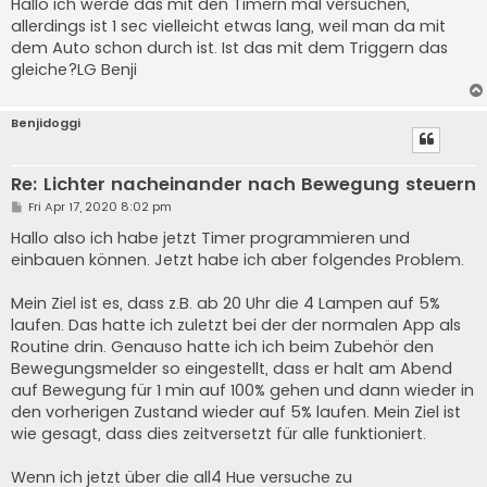
Hallo ich werde das mit den Timern mal versuchen,
t
allerdings ist 1 sec vielleicht etwas lang, weil man da mit
dem Auto schon durch ist. Ist das mit dem Triggern das
gleiche?LG Benji
Benjidoggi
Re: Lichter nacheinander nach Bewegung steuern
P
Fri Apr 17, 2020 8:02 pm
o
s
Hallo also ich habe jetzt Timer programmieren und
t
einbauen können. Jetzt habe ich aber folgendes Problem.
Mein Ziel ist es, dass z.B. ab 20 Uhr die 4 Lampen auf 5%
laufen. Das hatte ich zuletzt bei der der normalen App als
Routine drin. Genauso hatte ich ich beim Zubehör den
Bewegungsmelder so eingestellt, dass er halt am Abend
auf Bewegung für 1 min auf 100% gehen und dann wieder in
den vorherigen Zustand wieder auf 5% laufen. Mein Ziel ist
wie gesagt, dass dies zeitversetzt für alle funktioniert.
Wenn ich jetzt über die all4 Hue versuche zu