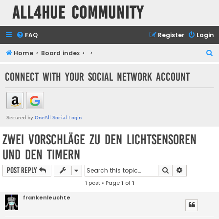
all4hue Community
FAQ
Register
Login
S
Home
Board index
e
Connect with your social network account
a
r
c
h
Zwei Vorschläge zu den Lichtsensoren
und den Timern
Search
Advanced s
Post Reply
1 post • Page
1
of
1
frankenleuchte