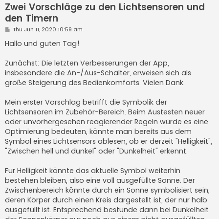
Zwei Vorschläge zu den Lichtsensoren und
den Timern
P
Thu Jun 11, 2020 10:59 am
o
s
Hallo und guten Tag!
t
Zunächst: Die letzten Verbesserungen der App,
insbesondere die An-/Aus-Schalter, erweisen sich als
große Steigerung des Bedienkomforts. Vielen Dank.
Mein erster Vorschlag betrifft die Symbolik der
Lichtsensoren im Zubehör-Bereich. Beim Austesten neuer
oder unvorhergesehen reagierender Regeln würde es eine
Optimierung bedeuten, könnte man bereits aus dem
Symbol eines Lichtsensors ablesen, ob er derzeit "Helligkeit",
"Zwischen hell und dunkel" oder "Dunkelheit" erkennt.
Für Helligkeit könnte das aktuelle Symbol weiterhin
bestehen bleiben, also eine voll ausgefüllte Sonne. Der
Zwischenbereich könnte durch ein Sonne symbolisiert sein,
deren Körper durch einen Kreis dargestellt ist, der nur halb
ausgefüllt ist. Entsprechend bestünde dann bei Dunkelheit