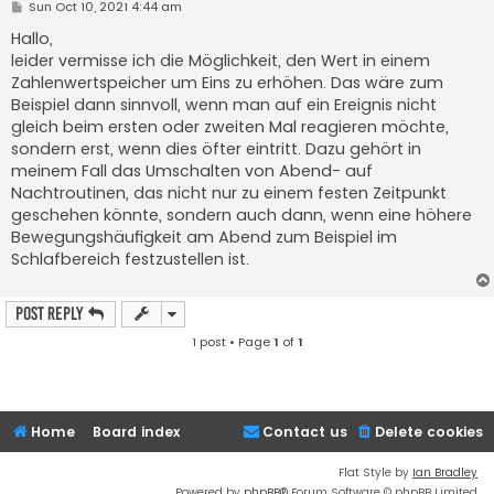
P
Sun Oct 10, 2021 4:44 am
o
s
Hallo,
t
leider vermisse ich die Möglichkeit, den Wert in einem
Zahlenwertspeicher um Eins zu erhöhen. Das wäre zum
Beispiel dann sinnvoll, wenn man auf ein Ereignis nicht
gleich beim ersten oder zweiten Mal reagieren möchte,
sondern erst, wenn dies öfter eintritt. Dazu gehört in
meinem Fall das Umschalten von Abend- auf
Nachtroutinen, das nicht nur zu einem festen Zeitpunkt
geschehen könnte, sondern auch dann, wenn eine höhere
Bewegungshäufigkeit am Abend zum Beispiel im
Schlafbereich festzustellen ist.
Post Reply
1 post • Page
1
of
1
Home
Board index
Contact us
Delete cookies
Flat Style by
Ian Bradley
Powered by
phpBB
® Forum Software © phpBB Limited