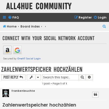
all4hue Community
FAQ
Register
Login
S
Home
Board index
e
Connect with your social network account
a
r
c
h
Zahlenwertspeicher hochzählen
Search
Advanced s
Post Reply
1 post • Page
1
of
1
frankenleuchte
Zahlenwertspeicher hochzählen